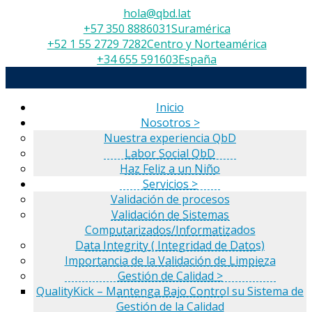
hola@qbd.lat
+57 350 8886031
Suramérica
+52 1 55 2729 7282
Centro y Norteamérica
+34 655 591603
España
Inicio
Nosotros >
Nuestra experiencia QbD
Labor Social QbD
Haz Feliz a un Niño
Servicios >
Validación de procesos
Validación de Sistemas
Computarizados/Informatizados
Data Integrity ( Integridad de Datos)
Importancia de la Validación de Limpieza
Gestión de Calidad >
QualityKick – Mantenga Bajo Control su Sistema de
Gestión de la Calidad