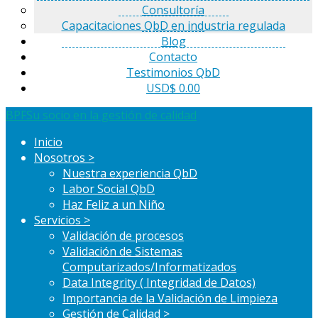
Consultoría
Capacitaciones QbD en industria regulada
Blog
Contacto
Testimonios QbD
USD$ 0.00
BPF
Su socio en la gestión de calidad
Inicio
Nosotros >
Nuestra experiencia QbD
Labor Social QbD
Haz Feliz a un Niño
Servicios >
Validación de procesos
Validación de Sistemas
Computarizados/Informatizados
Data Integrity ( Integridad de Datos)
Importancia de la Validación de Limpieza
Gestión de Calidad >