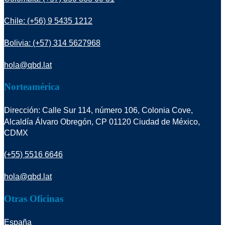
Chile: (+56) 9 5435 1212
Bolivia: (+57) 314 5627968
hola@qbd.lat
Norteamérica
Dirección: Calle Sur 114, número 106, Colonia Cove,
Alcaldía Álvaro Obregón, CP 01120 Ciudad de México,
CDMX
(+55) 5516 6646
hola@qbd.lat
Otras Oficinas
España