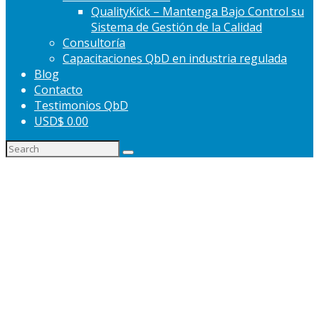
QualityKick – Mantenga Bajo Control su
Sistema de Gestión de la Calidad
Consultoría
Capacitaciones QbD en industria regulada
Blog
Contacto
Testimonios QbD
USD$ 0.00
Nuestra experiencia QbD